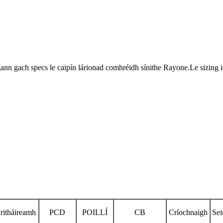
agann gach specs le caipín lárionad comhréidh sínithe Rayone.Le sizing
ritháireamh
PCD
POILLÍ
CB
Críochnaigh
Se