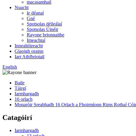
macasamhail
Nuacht
le déanaí
Gné
Spotsolas déileálaí
Spotsolas Úinéir
Rayone brionnaithe
Imeachtaí
Innealtóireacht
Glaoigh orainn
Iarr Athfhriotail
English
Baile
Táirgí
Iarmhargadh
16 orlach
Monaróir Sreabhadh 16 Orlach a Fhoirmíonn Rims Rothaí Cóimh
Catagóirí
Iarmhargadh
13 orlach