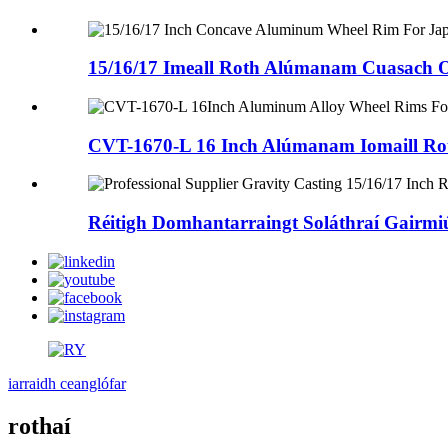
15/16/17 Imeall Roth Alúmanam Cuasach Or
CVT-1670-L 16 Inch Alúmanam Iomaill Rot
Réitigh Domhantarraingt Soláthraí Gairmiúl
iarraidh ceanglófar
rothaí