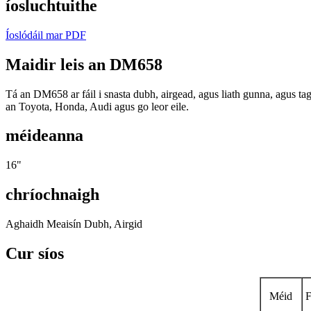
íosluchtuithe
Íoslódáil mar PDF
Maidir leis an DM658
Tá an DM658 ar fáil i snasta dubh, airgead, agus liath gunna, agus t
an Toyota, Honda, Audi agus go leor eile.
méideanna
16"
chríochnaigh
Aghaidh Meaisín Dubh, Airgid
Cur síos
Méid
F