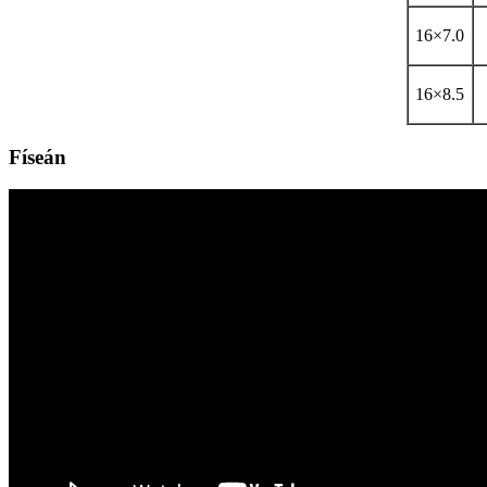
16×7.0
16×8.5
Físeán