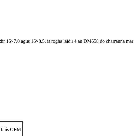
 idir 16×7.0 agus 16×8.5, is rogha láidir é an DM658 do charranna mar
irbhís OEM