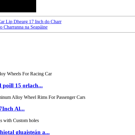
ar Lip Dhearg 17 Inch do Charr
o Charranna na Seapáine
oill 15 orlach...
Inch Al...
otal gluaisteán a...