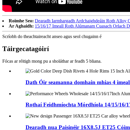
Roimhe Seo:
Dearadh Iarmhargadh Ardchaighdeáin Roth Alloy C
Ar Aghaidh:
15/16/17 Imeall Roth Alúmanam Cuasach Orlach D
Scríobh do theachtaireacht anseo agus seol chugainn é
Táirge
catagóirí
Fócas ar réitigh mong pu a sholáthar ar feadh 5 bliana.
Dath Óir seamanna domhain mhias 4 imeall p
Rothaí Feidhmíochta Mórdhíola 14/15/16/17
Dearadh nua Paisinéir 16X8.5J ET25 Cóimhi