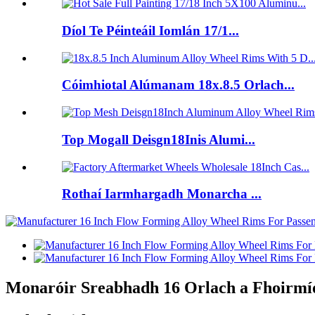
Díol Te Péinteáil Iomlán 17/1...
Cóimhiotal Alúmanam 18x.8.5 Orlach...
Top Mogall Deisgn18Inis Alumi...
Rothaí Iarmhargadh Monarcha ...
Monaróir Sreabhadh 16 Orlach a Fhoirmío