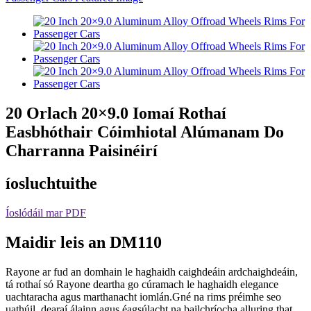
20 Orlach 20×9.0 Iomaí Rothaí
Easbhóthair Cóimhiotal Alúmanam Do
Charranna Paisinéirí
íosluchtuithe
Íoslódáil mar PDF
Maidir leis an DM110
Rayone ar fud an domhain le haghaidh caighdeáin ardchaighdeáin,
tá rothaí só Rayone deartha go cúramach le haghaidh elegance
uachtaracha agus marthanacht iomlán.Gné na rims préimhe seo
uathúil, dearaí álainn agus éagsúlacht na bailchríocha alluring.that