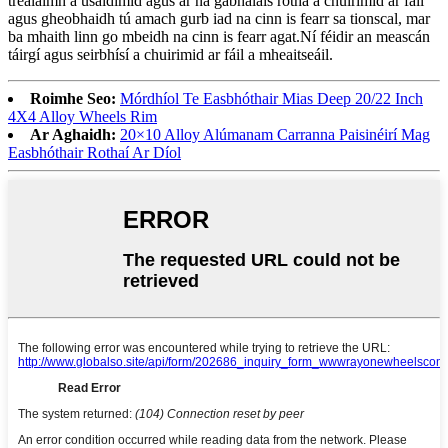
trealaimh a úsáidimid agus ar na gabhálais rotha a chuirimid ar fáil
agus gheobhaidh tú amach gurb iad na cinn is fearr sa tionscal, mar
ba mhaith linn go mbeidh na cinn is fearr agat.Ní féidir an meascán
táirgí agus seirbhísí a chuirimid ar fáil a mheaitseáil.
Roimhe Seo:
Mórdhíol Te Easbhóthair Mias Deep 20/22 Inch
4X4 Alloy Wheels Rim
Ar Aghaidh:
20×10 Alloy Alúmanam Carranna Paisinéirí Mag
Easbhóthair Rothaí Ar Díol