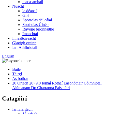
macasamhail
Nuacht
le déanaí
Gné
Spotsolas déileálaí
Spotsolas Úinéir
Rayone brionnaithe
Imeachtaí
Innealtóireacht
Glaoigh orainn
Iarr Athfhriotail
English
Baile
Táirgí
As bothar
20 Orlach 20×9.0 Iomaí Rothaí Easbhóthair Cóimhiotal
Alúmanam Do Charranna Paisinéirí
Catagóirí
Iarmhargadh
13 orlach