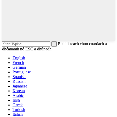
Buail isteach chun cuardach a
dhéanamh nó ESC a dhúnadh
English
French
German
Portuguese
Spanish
Russian
Japanese
Korean
Arabic
Irish
Greek
Turkish
Italian