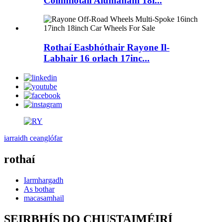
Cóimhiotail Alúmanam 18i...
Rothaí Easbhóthair Rayone Il-
Labhair 16 orlach 17inc...
iarraidh ceanglófar
rothaí
Iarmhargadh
As bothar
macasamhail
SEIRBHÍS DO CHUSTAIMÉIRÍ