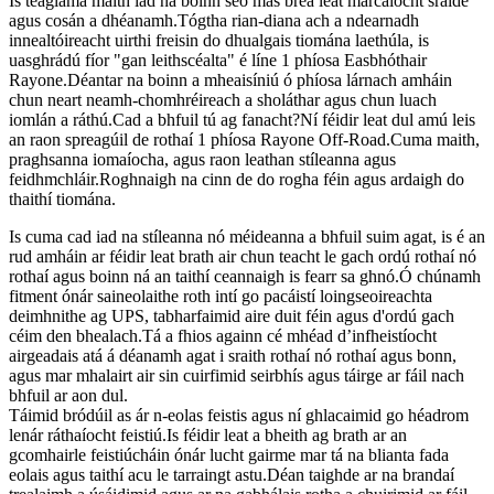
Is teaglama maith iad na boinn seo más breá leat marcaíocht sráide
agus cosán a dhéanamh.Tógtha rian-diana ach a ndearnadh
innealtóireacht uirthi freisin do dhualgais tiomána laethúla, is
uasghrádú fíor "gan leithscéalta" é líne 1 phíosa Easbhóthair
Rayone.Déantar na boinn a mheaisíniú ó phíosa lárnach amháin
chun neart neamh-chomhréireach a sholáthar agus chun luach
iomlán a ráthú.Cad a bhfuil tú ag fanacht?Ní féidir leat dul amú leis
an raon spreagúil de rothaí 1 phíosa Rayone Off-Road.Cuma maith,
praghsanna iomaíocha, agus raon leathan stíleanna agus
feidhmchláir.Roghnaigh na cinn de do rogha féin agus ardaigh do
thaithí tiomána.
Is cuma cad iad na stíleanna nó méideanna a bhfuil suim agat, is é an
rud amháin ar féidir leat brath air chun teacht le gach ordú rothaí nó
rothaí agus boinn ná an taithí ceannaigh is fearr sa ghnó.Ó chúnamh
fitment ónár saineolaithe roth intí go pacáistí loingseoireachta
deimhnithe ag UPS, tabharfaimid aire duit féin agus d'ordú gach
céim den bhealach.Tá a fhios againn cé mhéad d’infheistíocht
airgeadais atá á déanamh agat i sraith rothaí nó rothaí agus bonn,
agus mar mhalairt air sin cuirfimid seirbhís agus táirge ar fáil nach
bhfuil ar aon dul.
Táimid bródúil as ár n-eolas feistis agus ní ghlacaimid go héadrom
lenár ráthaíocht feistiú.Is féidir leat a bheith ag brath ar an
gcomhairle feistiúcháin ónár lucht gairme mar tá na blianta fada
eolais agus taithí acu le tarraingt astu.Déan taighde ar na brandaí