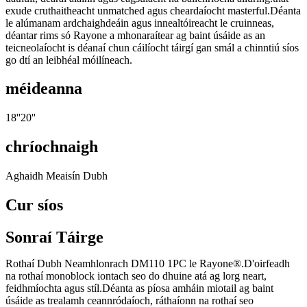
exude cruthaitheacht unmatched agus cheardaíocht masterful.Déanta
le alúmanam ardchaighdeáin agus innealtóireacht le cruinneas,
déantar rims só Rayone a mhonaraítear ag baint úsáide as an
teicneolaíocht is déanaí chun cáilíocht táirgí gan smál a chinntiú síos
go dtí an leibhéal móilíneach.
méideanna
18''20''
chríochnaigh
Aghaidh Meaisín Dubh
Cur síos
Sonraí Táirge
Rothaí Dubh Neamhlonrach DM110 1PC le Rayone®.D'oirfeadh
na rothaí monoblock iontach seo do dhuine atá ag lorg neart,
feidhmíochta agus stíl.Déanta as píosa amháin miotail ag baint
úsáide as trealamh ceannródaíoch, ráthaíonn na rothaí seo