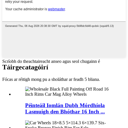
Scríobh do theachtaireacht anseo agus seol chugainn é
Táirge
catagóirí
Fócas ar réitigh mong pu a sholáthar ar feadh 5 bliana.
Péinteáil Iomlán Dubh Mórdhíola
Lasmuigh den Bhóthar 16 Inch ...