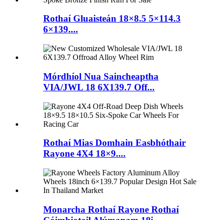
Rothaí Gluaisteán 18×8.5 5×114.3
6×139....
Mórdhíol Nua Saincheaptha
VIA/JWL 18 6X139.7 Off...
Rothaí Mias Domhain Easbhóthair
Rayone 4X4 18×9....
Monarcha Rothaí Rayone Rothaí