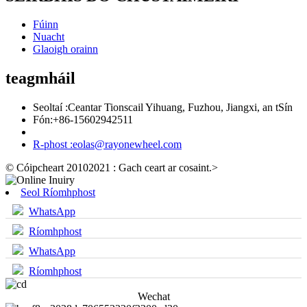
Fúinn
Nuacht
Glaoigh orainn
teagmháil
Seoltaí :
Ceantar Tionscail Yihuang, Fuzhou, Jiangxi, an tSín
Fón:
+86-15602942511
R-phost :
eolas@rayonewheel.com
© Cóipcheart 20102021 : Gach ceart ar cosaint.
>
Seol Ríomhphost
WhatsApp
Ríomhphost
WhatsApp
Ríomhphost
Wechat