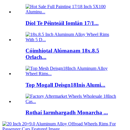
Díol Te Péinteáil Iomlán 17/1...
Cóimhiotal Alúmanam 18x.8.5
Orlach...
Top Mogall Deisgn18Inis Alumi...
Rothaí Iarmhargadh Monarcha ...