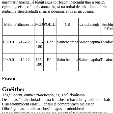
uasmharthanacht.Tá tógáil agus foirfeacht theicniúil thar a bheith
righin i gceist leo.Ina theannta sin, tá na rothaí deartha chun oibriú
iontach a sheachadadh ar na sráideanna agus ar na cosáin.
Méid
Fritháireamh
PCD
POILLÍ
CB
Críochnaigh
Seirbhí
OEM
18×9.0
-12-12
135-
Bán
Saincheaptha
Saincheaptha
Tacaíoc
180
20×9.0
-12-12
135-
Bán
Saincheaptha
Saincheaptha
Tacaíoc
180
Físeán
Gnéithe:
Tógáil docht, cuma ard-deireadh, agus stíl fíorálainn
Déanta as ábhair sholadach atá frithsheasmhach in aghaidh tionchair
Cuir feidhmíocht eipiciúil ar fáil le comhréiteach nialasach
Oibriú go han-mhaith ar chosáin agus ar mhórbhealaí